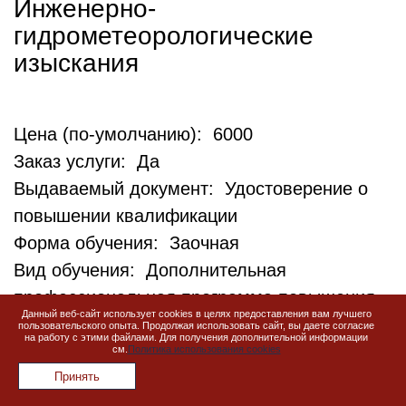
Инженерно-
гидрометеорологические
изыскания
Цена (по-умолчанию): 6000
Заказ услуги: Да
Выдаваемый документ: Удостоверение о
повышении квалификации
Форма обучения: Заочная
Вид обучения: Дополнительная
профессиональная программа повышения
Данный веб-сайт использует cookies в целях предоставления вам лучшего
квалификации
пользовательского опыта. Продолжая использовать сайт, вы даете согласие
на работу с этими файлами. Для получения дополнительной информации
Кол-во часов: 72
см.
Политика использования cookies
Код программы обучения: ИИ-ПК-06
Принять