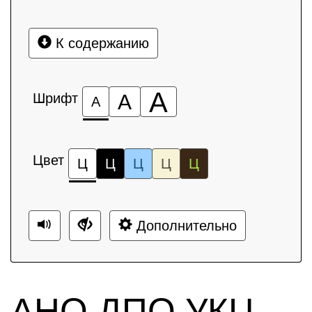
К содержанию
А
Шрифт
А
А
Цвет
Ц
Ц
Ц
Ц
Ц
Дополнительно
АНО ДПО УКЦ