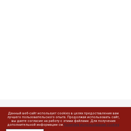
Данный веб-сайт использует cookies в целях предоставления вам
Компания
лучшего пользовательского опыта. Продолжая использовать сайт,
вы даете согласие на работу с этими файлами. Для получения
дополнительной информации см.
Политика использования cookies
О компании