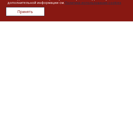
дополнительной информации см.
Политика использования cookies
О компании
Принять
Лицензии
Сотрудники
Реквизиты
Сведения об образовательной организации
План занятий
Дистанционное обучение
Реестр выданных документов
Информация
Контакты
Новости
Политика в отношении обработки персональных данных
Наши контакты