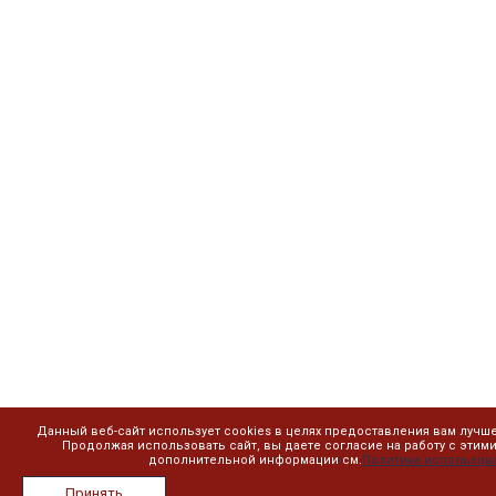
Данный веб-сайт использует cookies в целях предоставления вам лучш
Продолжая использовать сайт, вы даете согласие на работу с этим
дополнительной информации см.
Политика использова
Принять