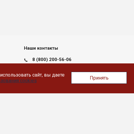
Наши контакты
8 (800) 200-56-06
пн-пт с 09:00 до 17:30
использовать сайт, вы даете
Принять
Тверь, Докучаева 36, помещение XII
зования cookies
info@likey.su