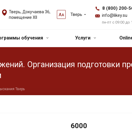
8 (800) 200-5
Тверь, Докучаева 36,
Тверь
А
А
info@likey.su
помещение XII
пн-пт с 09:00 до 
ограммы обучения
Услуги
Onli
ужений. Организация подготовки п
м
зыскания Тверь
6000