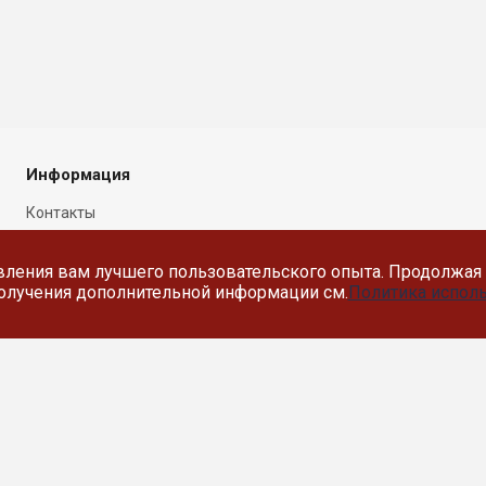
Информация
Контакты
Новости
вления вам лучшего пользовательского опыта. Продолжая 
Политика в отношении
 получения дополнительной информации см.
Политика исполь
обработки персональных
данных