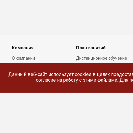
Компания
План занятий
О компании
Дистанционное обучение
Лицензии
Реестр выданных
документов
Данный веб-сайт использует cookies в целях предоста
Сотрудники
согласие на работу с этими файлами. Для
Реквизиты
Сведения об
образовательной
организации
© 2026 Все права защищены.