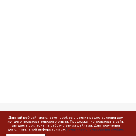
Данный веб-сайт использует cookies в целях предоставления вам
Компания
лучшего пользовательского опыта. Продолжая использовать сайт,
вы даете согласие на работу с этими файлами. Для получения
дополнительной информации см.
Политика использования cookies
О компании