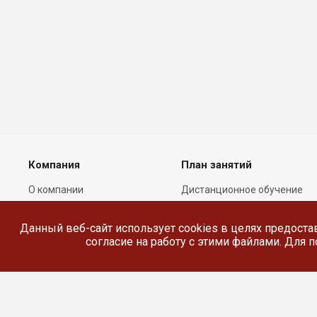
Компания
План занятий
О компании
Дистанционное обучение
Лицензии
Реестр выданных
документов
Данный веб-сайт использует cookies в целях предоста
Сотрудники
согласие на работу с этими файлами. Для
Реквизиты
Сведения об
образовательной
организации