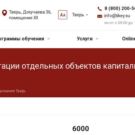
8 (800) 200-5
Тверь, Докучаева 36,
Тверь
А
А
info@likey.su
помещение XII
пн-пт с 09:00 до 
ограммы обучения
Услуги
Onli
тации отдельных объектов капитал
зыскания Тверь
6000