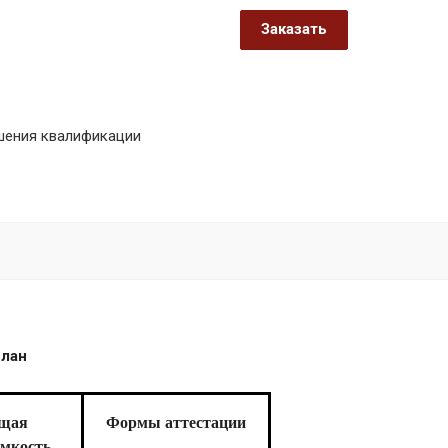
Заказать
шения квалификации
н
щая
Формы аттестации
емкость