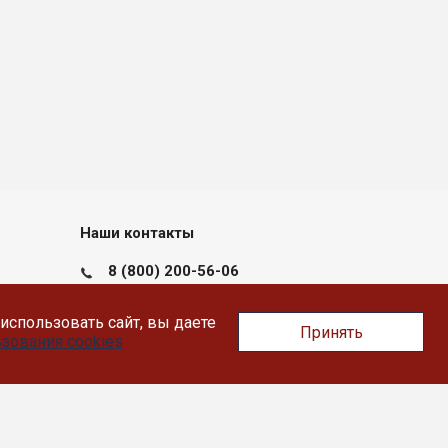
Наши контакты
8 (800) 200-56-06
пн-пт с 09:00 до 17:30
использовать сайт, вы даете
Принять
Тверь, Докучаева 36, помещение XII
зования cookies
info@likey.su