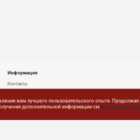
Информация
Контакты
Новости
вления вам лучшего пользовательского опыта. Продолжая 
Политика в отношении
 получения дополнительной информации см.
Политика исполь
обработки персональных
данных