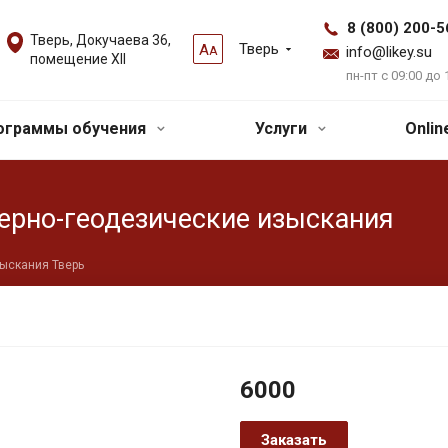
8 (800) 200-5
Тверь, Докучаева 36,
Тверь
А
А
info@likey.su
помещение XII
пн-пт с 09:00 до 
ограммы обучения
Услуги
Onli
ерно-геодезические изыскания
зыскания Тверь
6000
Заказать