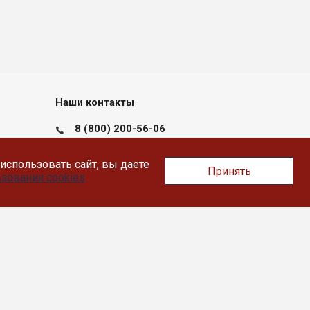
Наши контакты
8 (800) 200-56-06
пн-пт с 09:00 до 17:30
использовать сайт, вы даете
Принять
Тверь, Докучаева 36, помещение XII
зования cookies
info@likey.su