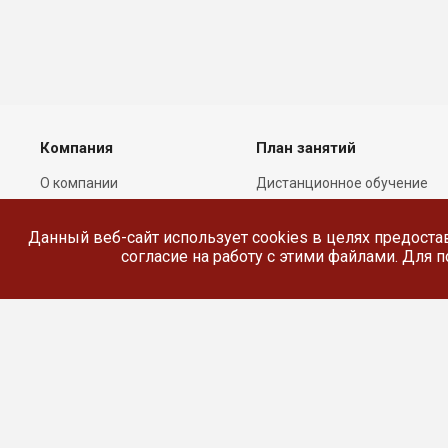
Компания
План занятий
О компании
Дистанционное обучение
Лицензии
Реестр выданных
документов
Данный веб-сайт использует cookies в целях предоста
Сотрудники
согласие на работу с этими файлами. Для
Реквизиты
Сведения об
образовательной
организации
© 2026 Все права защищены.