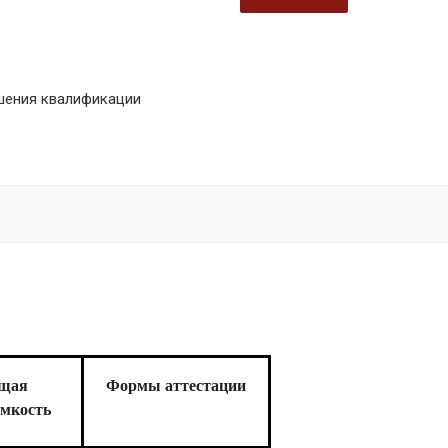
шения квалификации
щая
Формы аттестации
емкость