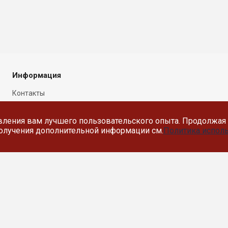
Информация
Контакты
Новости
вления вам лучшего пользовательского опыта. Продолжая 
Политика в отношении
 получения дополнительной информации см.
Политика исполь
обработки персональных
данных