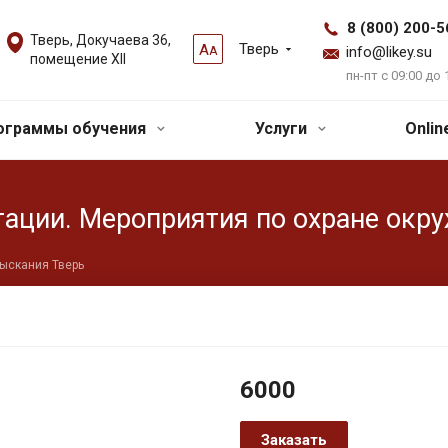
8 (800) 200-5
Тверь, Докучаева 36,
Тверь
А
А
info@likey.su
помещение XII
пн-пт с 09:00 до 
ограммы обучения
Услуги
Onli
тации. Мероприятия по охране ок
зыскания Тверь
6000
Заказать