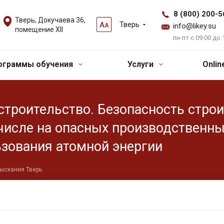
8 (800) 200-5
Тверь, Докучаева 36,
Тверь
А
А
info@likey.su
помещение XII
пн-пт с 09:00 до 
ограммы обучения
Услуги
Onli
троительство. Безопасность строи
 числе на опасных производственн
ьзования атомной энергии
зыскания Тверь