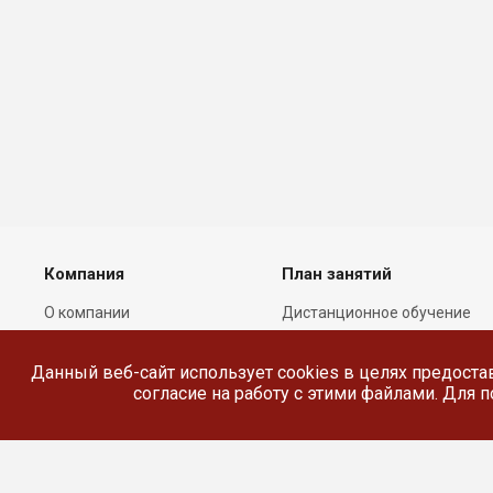
Компания
План занятий
О компании
Дистанционное обучение
Лицензии
Реестр выданных
документов
Данный веб-сайт использует cookies в целях предоста
Сотрудники
согласие на работу с этими файлами. Для
Реквизиты
Сведения об
образовательной
организации