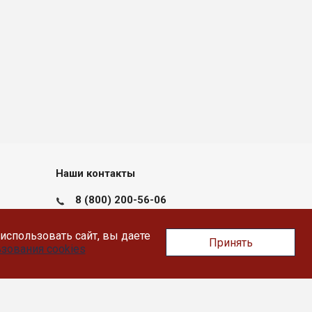
Наши контакты
8 (800) 200-56-06
пн-пт с 09:00 до 17:30
использовать сайт, вы даете
Принять
Тверь, Докучаева 36, помещение XII
зования cookies
info@likey.su