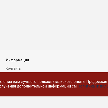
Информация
Контакты
Новости
вления вам лучшего пользовательского опыта. Продолжая 
Политика в отношении
 получения дополнительной информации см.
Политика исполь
обработки персональных
данных