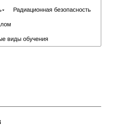
ь
Радиационная безопасность
алом
ые виды обучения
в