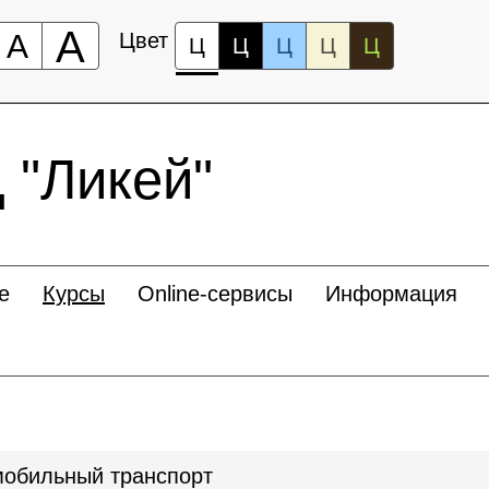
А
А
Цвет
Ц
Ц
Ц
Ц
Ц
"Ликей"
е
Курсы
Online-сервисы
Информация
мобильный транспорт