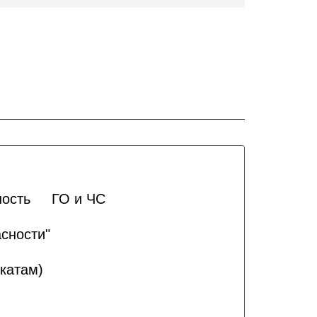
ность
ГО и ЧС
сности"
катам)