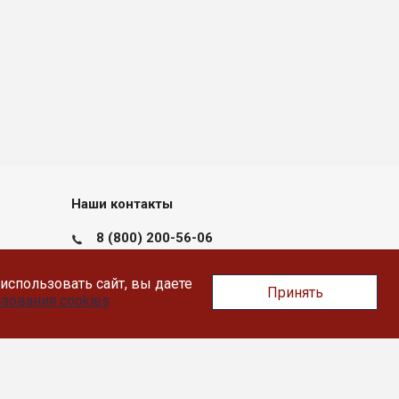
Наши контакты
8 (800) 200-56-06
пн-пт с 09:00 до 17:30
использовать сайт, вы даете
Принять
Тверь, Докучаева 36, помещение XII
зования cookies
info@likey.su