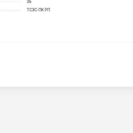
36
ТСЗС-ПК РП