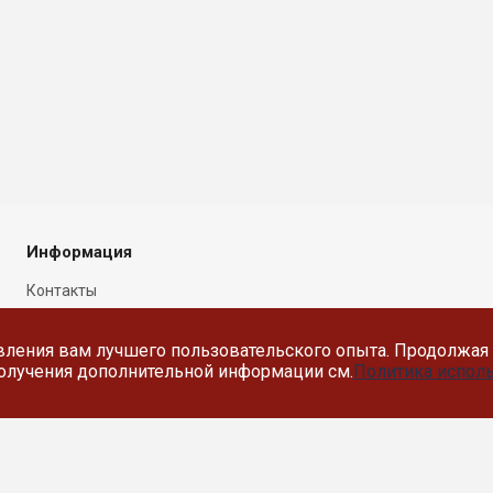
Информация
Контакты
Новости
вления вам лучшего пользовательского опыта. Продолжая 
Политика в отношении
 получения дополнительной информации см.
Политика исполь
обработки персональных
данных