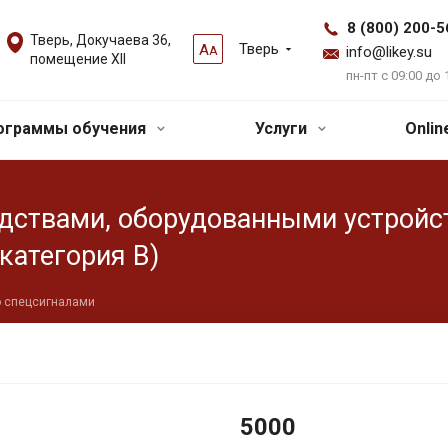
8 (800) 200-5
Тверь, Докучаева 36,
Тверь
А
А
info@likey.su
помещение XII
пн-пт с 09:00 до 
ограммы обучения
Услуги
Onli
дствами, оборудованными устройс
категория B)
о спецсигналами
5000