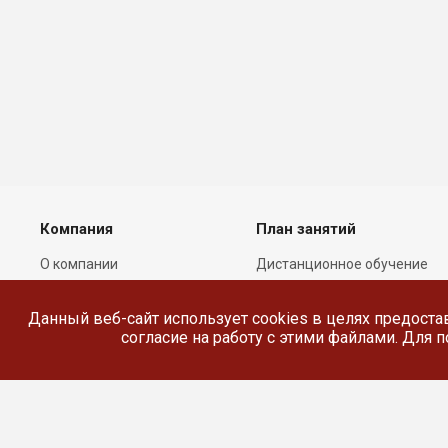
Компания
План занятий
О компании
Дистанционное обучение
Лицензии
Реестр выданных
документов
Данный веб-сайт использует cookies в целях предоста
Сотрудники
согласие на работу с этими файлами. Для
Реквизиты
Сведения об
образовательной
организации