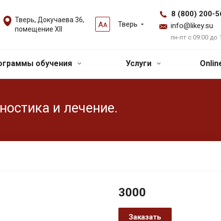
8 (800) 200-5
Тверь, Докучаева 36,
Тверь
А
А
info@likey.su
помещение XII
пн-пт с 09:00 до 
ограммы обучения
Услуги
Onli
ностика и лечение.
3000
Заказать