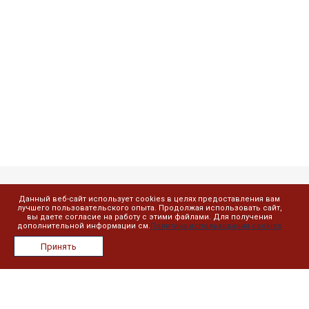
Данный веб-сайт использует cookies в целях предоставления вам
Компания
лучшего пользовательского опыта. Продолжая использовать сайт,
вы даете согласие на работу с этими файлами. Для получения
дополнительной информации см.
Политика использования cookies
О компании
Принять
Лицензии
Сотрудники
Реквизиты
Сведения об образовательной организации