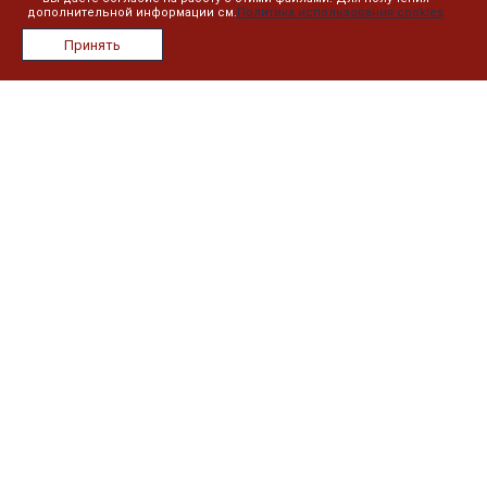
дополнительной информации см.
Политика использования cookies
О компании
Принять
Лицензии
Сотрудники
Реквизиты
Сведения об образовательной организации
План занятий
Дистанционное обучение
Реестр выданных документов
Информация
Контакты
Новости
Политика в отношении обработки персональных данных
Наши контакты