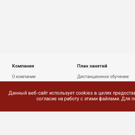
Компания
План занятий
О компании
Дистанционное обучение
Лицензии
Реестр выданных
документов
Данный веб-сайт использует cookies в целях предоста
Сотрудники
согласие на работу с этими файлами. Для
Реквизиты
Сведения об
образовательной
организации