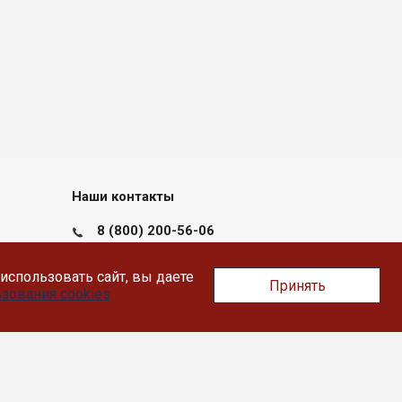
Наши контакты
8 (800) 200-56-06
пн-пт с 09:00 до 17:30
использовать сайт, вы даете
Принять
Тверь, Докучаева 36, помещение XII
зования cookies
info@likey.su