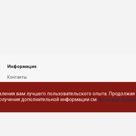
Информация
Контакты
Новости
вления вам лучшего пользовательского опыта. Продолжая 
Политика в отношении
 получения дополнительной информации см.
Политика исполь
обработки персональных
данных