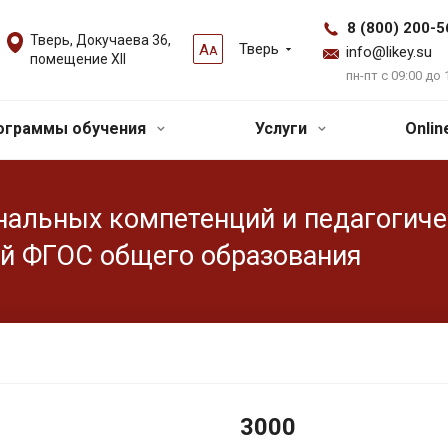
8 (800) 200-5
Тверь, Докучаева 36,
Тверь
А
А
info@likey.su
помещение XII
пн-пт с 09:00 до 
ограммы обучения
Услуги
Onli
альных компетенций и педагогичес
ий ФГОС общего образования
3000