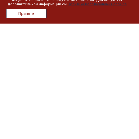
вы даете согласие на работу с этими файлами. Для получения
дополнительной информации см.
Политика использования cookies
О компании
Принять
Лицензии
Сотрудники
Реквизиты
Сведения об образовательной организации
План занятий
Дистанционное обучение
Реестр выданных документов
Информация
Контакты
Новости
Политика в отношении обработки персональных данных
Наши контакты