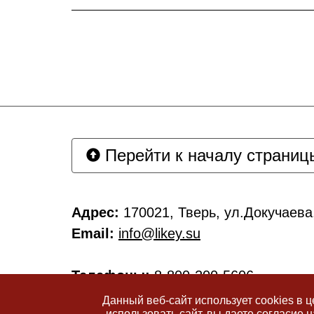
Перейти к началу страниц
Адрес:
170021, Тверь, ул.Докучаева,
Email:
info@likey.su
Телефоны:
8-800-200-5606
Официальный сайт АНО ДПО УКЦ "Л
Данный веб-сайт использует cookies в 
использовать сайт, вы даете согласие