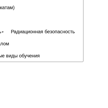
катам)
ь
Радиационная безопасность
алом
ые виды обучения