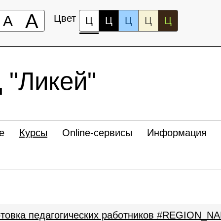
А
А
Цвет
Ц
Ц
Ц
Ц
Ц
"Ликей"
е
Курсы
Online-сервисы
Информация
отовка педагогических работников #REGION_N