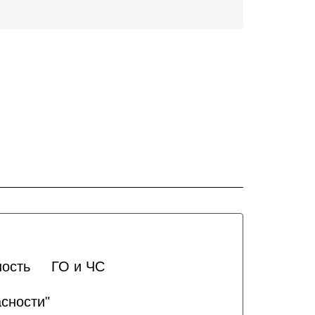
ность
ГО и ЧС
сности"