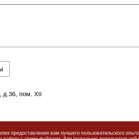
ы
 д.36, пом. XII
икей"
целях предоставления вам лучшего пользовательского опыт
 на работу с этими файлами. Для получения дополнительно