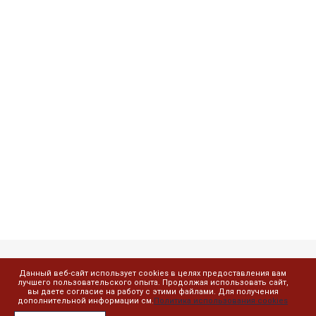
Данный веб-сайт использует cookies в целях предоставления вам
Компания
лучшего пользовательского опыта. Продолжая использовать сайт,
вы даете согласие на работу с этими файлами. Для получения
дополнительной информации см.
Политика использования cookies
О компании