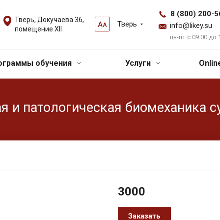
8 (800) 200-5
Тверь, Докучаева 36,
Тверь
А
А
info@likey.su
помещение XII
пн-пт с 09:00 до 
ограммы обучения
Услуги
Onli
я и патологическая биомеханика с
3000
Заказать