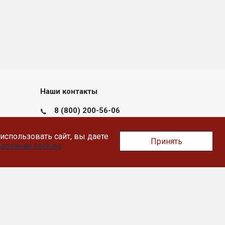
Наши контакты
8 (800) 200-56-06
пн-пт с 09:00 до 17:30
использовать сайт, вы даете
Принять
Тверь, Докучаева 36, помещение XII
зования cookies
info@likey.su