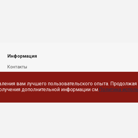
Информация
Контакты
Новости
вления вам лучшего пользовательского опыта. Продолжая 
Политика в отношении
 получения дополнительной информации см.
Политика исполь
обработки персональных
данных