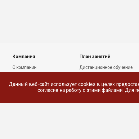
Компания
План занятий
О компании
Дистанционное обучение
Лицензии
Реестр выданных
документов
Данный веб-сайт использует cookies в целях предоста
Сотрудники
согласие на работу с этими файлами. Для
Реквизиты
Сведения об
образовательной
организации