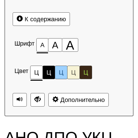
К содержанию
А
Шрифт
А
А
Цвет
Ц
Ц
Ц
Ц
Ц
Дополнительно
АНО ДПО УКЦ