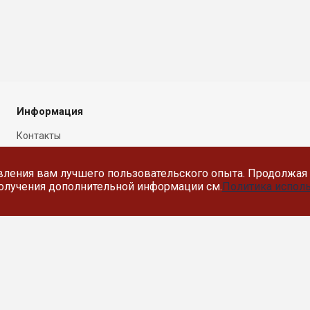
Информация
Контакты
Новости
вления вам лучшего пользовательского опыта. Продолжая 
Политика в отношении
 получения дополнительной информации см.
Политика исполь
обработки персональных
данных