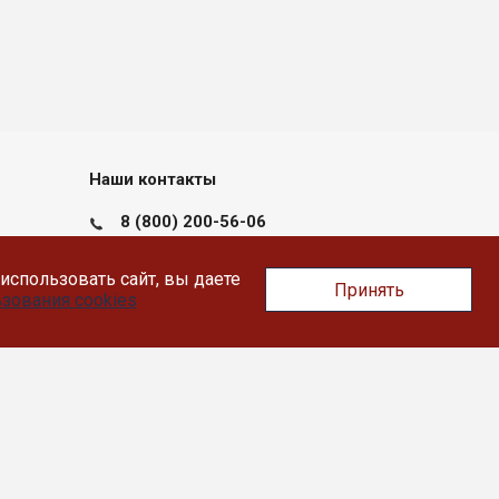
Наши контакты
8 (800) 200-56-06
пн-пт с 09:00 до 17:30
использовать сайт, вы даете
Принять
Тверь, Докучаева 36, помещение XII
зования cookies
info@likey.su