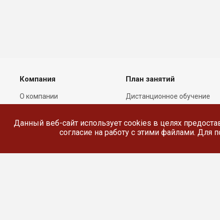
Компания
План занятий
О компании
Дистанционное обучение
Лицензии
Реестр выданных
документов
Данный веб-сайт использует cookies в целях предоста
Сотрудники
согласие на работу с этими файлами. Для
Реквизиты
Сведения об
образовательной
организации
© 2026 Все права защищены.