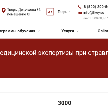
8 (800) 200-5
Тверь, Докучаева 36,
Тверь
А
А
info@likey.su
помещение XII
пн-пт с 09:00 до 
ограммы обучения
Услуги
Onli
едицинской экспертизы при отрав
3000