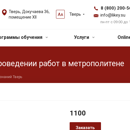
8 (800) 200-5
Тверь, Докучаева 36,
Тверь
А
А
info@likey.su
помещение XII
пн-пт с 09:00 до 
ограммы обучения
Услуги
Onli
роведении работ в метрополитене
знаний Тверь
1100
Заказать