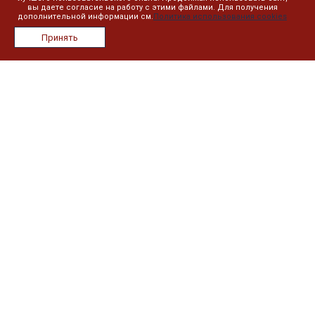
вы даете согласие на работу с этими файлами. Для получения
дополнительной информации см.
Политика использования cookies
О компании
Принять
Лицензии
Сотрудники
Реквизиты
Сведения об образовательной организации
План занятий
Дистанционное обучение
Реестр выданных документов
Информация
Контакты
Новости
Политика в отношении обработки персональных данных
Наши контакты