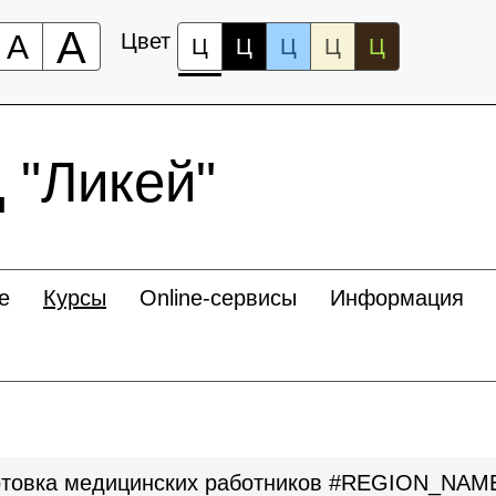
А
А
Цвет
Ц
Ц
Ц
Ц
Ц
"Ликей"
е
Курсы
Online-сервисы
Информация
отовка медицинских работников #REGION_NAM