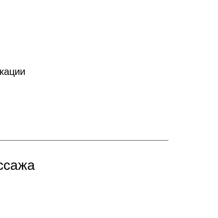
кации
ссажа