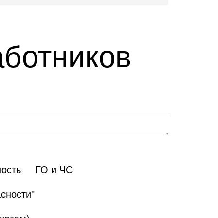
аботников
ность
ГО и ЧС
сности"