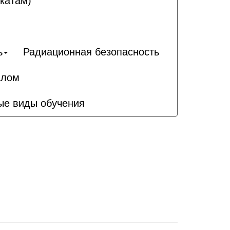
катам)
ь
Радиационная безопасность
алом
ые виды обучения