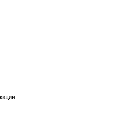
кации