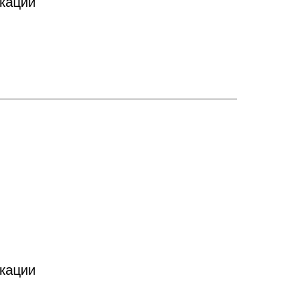
кации
кации