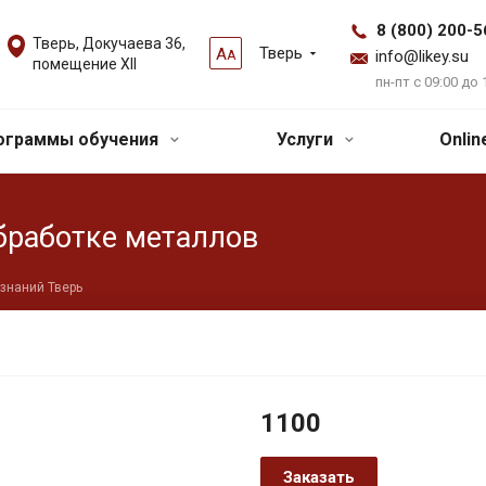
8 (800) 200-5
Тверь, Докучаева 36,
Тверь
А
А
info@likey.su
помещение XII
пн-пт с 09:00 до 
ограммы обучения
Услуги
Onli
бработке металлов
знаний Тверь
1100
Заказать