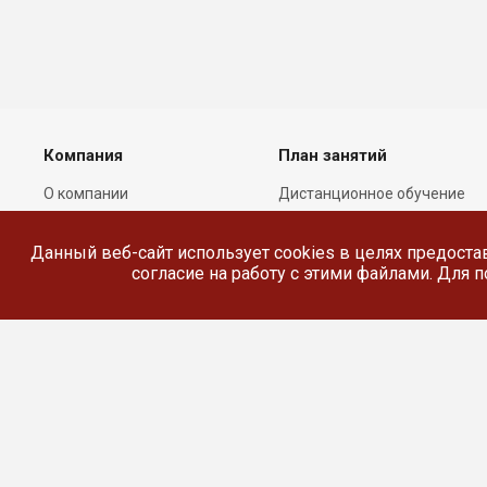
Компания
План занятий
О компании
Дистанционное обучение
Лицензии
Реестр выданных
документов
Данный веб-сайт использует cookies в целях предоста
Сотрудники
согласие на работу с этими файлами. Для
Реквизиты
Сведения об
образовательной
организации
© 2026 Все права защищены.