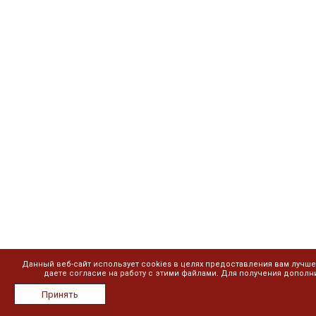
Данный веб-сайт использует cookies в целях предоставления вам лучш
даете согласие на работу с этими файлами. Для получения допол
Принять