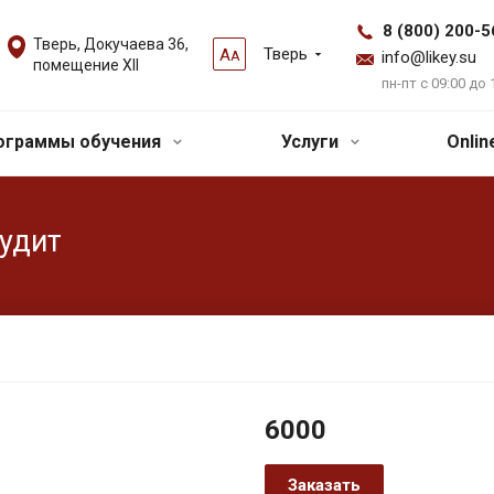
8 (800) 200-5
Тверь, Докучаева 36,
Тверь
А
А
info@likey.su
помещение XII
пн-пт с 09:00 до 
ограммы обучения
Услуги
Onli
удит
6000
Заказать